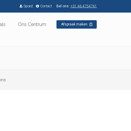
Spoed
Contact
Bel ons:
+31 46 4754761
als
Ons Centrum
Afspraak maken
ons